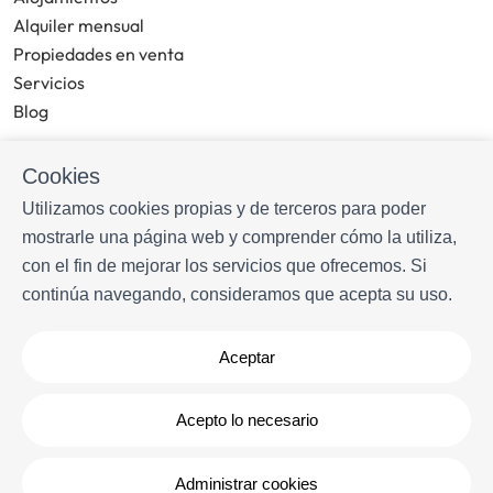
Alquiler mensual
Propiedades en venta
Servicios
Blog
MÁS INFORMACIÓN
Cookies
Sobre nosotros
Utilizamos cookies propias y de terceros para poder
Propietarios
mostrarle una página web y comprender cómo la utiliza,
Experiencias
con el fin de mejorar los servicios que ofrecemos. Si
Preguntas frecuentes
continúa navegando, consideramos que acepta su uso.
Términos y condiciones
Contacto
Aceptar
Desarrollado por
Icnea
. Copyright © Livingwater Estates 2026
-
Acepto lo necesario
Todos los derechos reservados
Aviso legal
| Política de privacidad |
Política de cookies
Administrar cookies