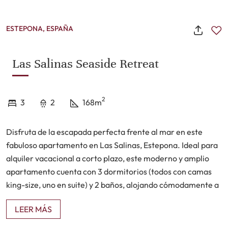
ESTEPONA, ESPAÑA
Las Salinas Seaside Retreat
2
3
2
168m
Disfruta de la escapada perfecta frente al mar en este
fabuloso apartamento en Las Salinas, Estepona. Ideal para
alquiler vacacional a corto plazo, este moderno y amplio
apartamento cuenta con 3 dormitorios (todos con camas
king-size, uno en suite) y 2 baños, alojando cómodamente a
familias o grupos de amigos.
LEER MÁS
El apartamento dispone de un luminoso salón-comedor, que