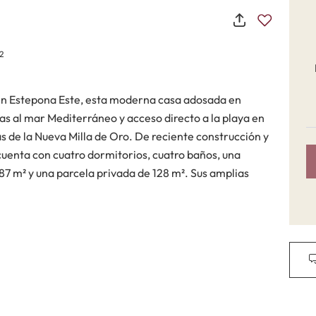
2
, en Estepona Este, esta moderna casa adosada en
as al mar Mediterráneo y acceso directo a la playa en
 de la Nueva Milla de Oro. De reciente construcción y
uenta con cuatro dormitorios, cuatro baños, una
 87 m² y una parcela privada de 128 m². Sus amplias
 interiores llenos de luz crean una conexión perfecta
tras que su posición elevada frente al mar refuerza la
 un estilo de vida costero contemporáneo, combinando
l salón-comedor de concepto abierto se conecta
do, maximizando las ininterrumpidas vistas al mar y la
a moderna cocina totalmente equipada incorpora