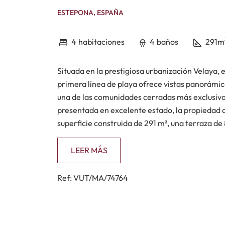
ESTEPONA, ESPAÑA
4
habitaciones
4
baños
291m
Situada en la prestigiosa urbanización Velaya
primera línea de playa ofrece vistas panorámic
una de las comunidades cerradas más exclusivas
presentada en excelente estado, la propiedad c
superficie construida de 291 m², una terraza de
terrazas, puertas correderas de suelo a techo e
entre los espacios interiores y exteriores, mien
LEER MÁS
sensación de privacidad y tranquilidad.
Ref: VUT/MA/74764
La distribución interior ha sido diseñada para
acabados elegantes con un confort práctico. E
directamente con las terrazas y el jardín priva
entrada de luz natural en toda la vivienda. L