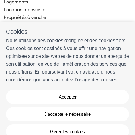
Logements
Location mensuelle
Propriétés à vendre
Services
Cookies
Blog
Nous utilisons des cookies d’origine et des cookies tiers.
PLUS D'INFORMATIONS
Ces cookies sont destinés à vous offrir une navigation
À propos de nous
optimisée sur ce site web et de nous donner un aperçu de
Propriétaires
son utilisation, en vue de l’amélioration des services que
Expériences
nous offrons. En poursuivant votre navigation, nous
Questions frequentes
considérons que vous acceptez l’usage des cookies.
Termes et conditions
Contact
Accepter
Développé par
Icnea
. Copyright © Livingwater Estates 2026
- Tous
J'accepte le nécessaire
droits réservés
Avis légal
| Politique de confidencialité |
Politique de cookies
Gérer les cookies