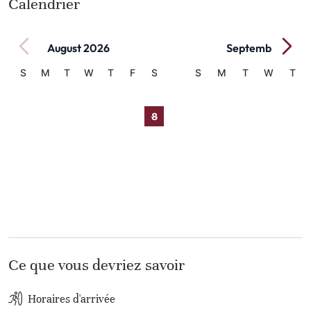
Calendrier
August 2026
September 2026
S
M
T
W
T
F
S
S
M
T
W
T
1
1
2
3
2
3
4
5
6
7
8
6
7
8
9
10
9
10
11
12
13
14
15
13
14
15
16
17
16
17
18
19
20
21
22
20
21
22
23
24
23
24
25
26
27
28
29
27
28
29
30
30
31
Ce que vous devriez savoir
Horaires d'arrivée