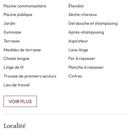
Piscine communautaire
Étendoir
Un parking souterrain privé est inclus, ainsi que du
Piscine publique
Sèche-cheveux
stationnement gratuit dans la rue. Le bâtiment est
Jardin
Gel douche et shampooing
entièrement accessible, garantissant un séjour agréable à
Gymnase
Après-shampooing
tous les visiteurs. La résidence sécurisée assure calme et
Terrasse
Aspirateur
sérénité.
Meubles de terrasse
Lave-linge
Chaise longue
Fer à repasser
Idéalement situé près des plages, des parcours de golf, des
commerces et des restaurants, ce penthouse combine le
Linge de lit
Planche à repasser
style de vie moderne avec le charme décontracté de la
Trousse de premiers secours
Cintres
Costa del Sol. Que ce soit pour des vacances en famille, une
Lieu de travail
retraite professionnelle ou un séjour reposant, ce penthouse
à Oceana Gardens est l’endroit rêvé pour découvrir
VOIR PLUS
Estepona.
Localité