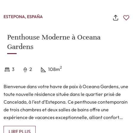
ESTEPONA, ESPAÑA
Penthouse Moderne à Oceana
Gardens
2
3
2
108m
Bienvenue dans votre havre de paix à Oceana Gardens, une
toute nouvelle résidence située dans le quartier prisé de
Cancelada, à l’est d’Estepona. Ce penthouse contemporain
de trois chambres et deux salles de bains offre une
expérience de vacances exceptionnelle, alliant confort
moderne, vues splendides et emplacement de choix à
LIRE PLUS
proximité de la mer et des terrains de golf.