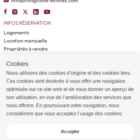
info@livingstone-estates.com
INFOS RÉSERVATION
Logements
Location mensuelle
Propriétés à vendre
Services
Cookies
Blog
Nous utilisons des cookies d’origine et des cookies tiers.
PLUS D'INFORMATIONS
Ces cookies sont destinés à vous offrir une navigation
À propos de nous
optimisée sur ce site web et de nous donner un aperçu de
Propriétaires
son utilisation, en vue de l’amélioration des services que
Expériences
nous offrons. En poursuivant votre navigation, nous
Questions frequentes
considérons que vous acceptez l’usage des cookies.
Termes et conditions
Contact
Accepter